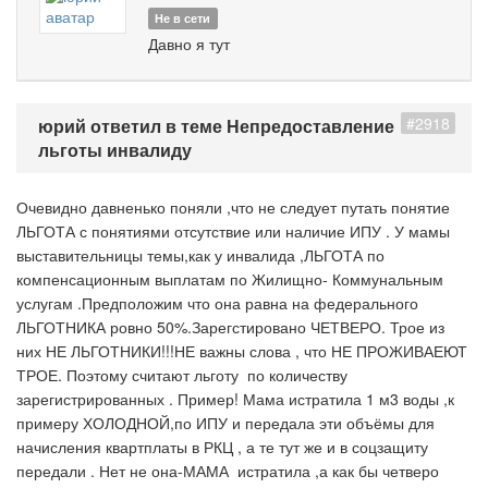
Не в сети
Давно я тут
#2918
юрий ответил в теме Непредоставление
льготы инвалиду
Очевидно давненько поняли ,что не следует путать понятие
ЛЬГОТА с понятиями отсутствие или наличие ИПУ . У мамы
выставительницы темы,как у инвалида ,ЛЬГОТА по
компенсационным выплатам по Жилищно- Коммунальным
услугам .Предположим что она равна на федерального
ЛЬГОТНИКА ровно 50%.Зарегстировано ЧЕТВЕРО. Трое из
них НЕ ЛЬГОТНИКИ!!!НЕ важны слова , что НЕ ПРОЖИВАЕЮТ
ТРОЕ. Поэтому считают льготу по количеству
зарегистрированных . Пример! Мама истратила 1 м3 воды ,к
примеру ХОЛОДНОЙ,по ИПУ и передала эти объёмы для
начисления квартплаты в РКЦ , а те тут же и в соцзащиту
передали . Нет не она-МАМА истратила ,а как бы четверо