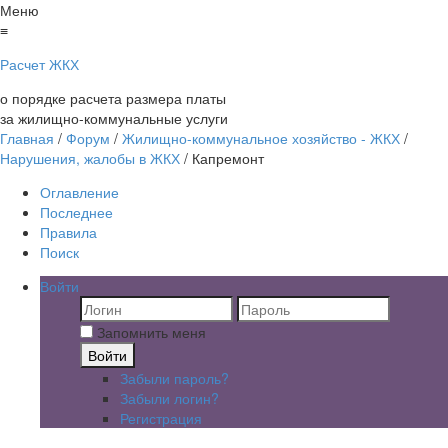
Меню
≡
Расчет ЖКХ
о порядке расчета размера платы
за жилищно-коммунальные услуги
Главная
/
Форум
/
Жилищно-коммунальное хозяйство - ЖКХ
/
Нарушения, жалобы в ЖКХ
/
Капремонт
Оглавление
Последнее
Правила
Поиск
Войти
Запомнить меня
Войти
Забыли пароль?
Забыли логин?
Регистрация