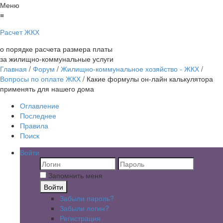
Меню
≡
Расчет ЖКХ
о порядке расчета размера платы
за жилищно-коммунальные услуги
Главная
/
Форум
/
Жилищно-коммунальное хозяйство - ЖКХ
/
Вопросы по оплате ЖКХ
/
Какие формулы он-лайн калькулятора
применять для нашего дома
Оглавление
Последнее
Правила
Поиск
Войти
Запомнить меня
Войти
Забыли пароль?
Забыли логин?
Регистрация