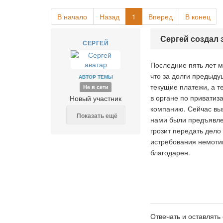
В начало
Назад
1
Вперед
В конец
Сергей создал 
СЕРГЕЙ
Последние пять лет 
что за долги предыд
АВТОР ТЕМЫ
текущие платежи, а т
Не в сети
в органе по приватиз
Новый участник
компанию. Сейчас выя
Показать ещё
нами были предъявлен
грозит передать дело
истребования немотив
благодарен.
Отвечать и оставлять