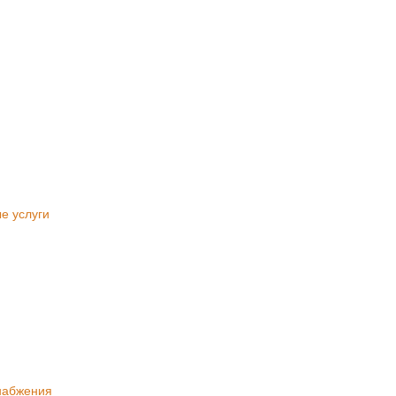
ю
е услуги
набжения