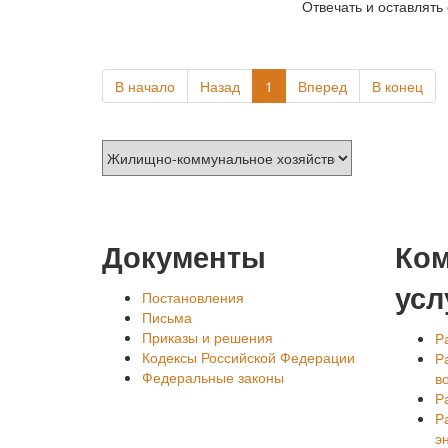
Отвечать и оставлять
В начало
Назад
1
Вперед
В конец
Документы
Ко
усл
Постановления
Письма
Приказы и решения
Р
Кодексы Российской Федерации
Р
Федеральные законы
в
Р
Р
э