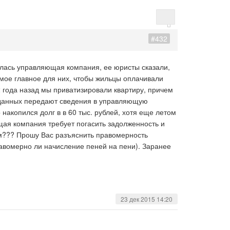
#432
нилась управляющая компания, ее юристы сказали,
мое главное для них, чтобы жильцы оплачивали
2 года назад мы приватизировали квартиру, причем
у данных передают сведения в управляющую
накопился долг в в 60 тыс. рублей, хотя еще летом
щая компания требует погасить задолженность и
гом??? Прошу Вас разъяснить правомерность
равомерно ли начисление пеней на пени). Заранее
23 дек 2015 14:20