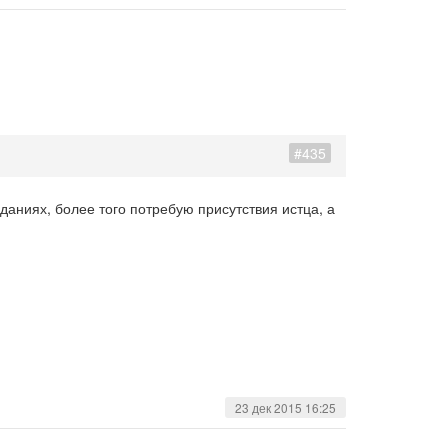
#435
еданиях, более того потребую присутствия истца, а
23 дек 2015 16:25