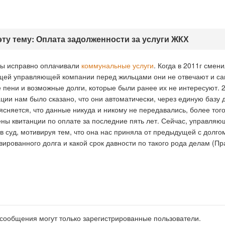
эту тему: Оплата задолженности за услуги ЖКХ
мы исправно оплачивали
коммунальные услуги
. Когда в 2011г сме
ущей управляющей компании перед жильцами они не отвечают и са
е пени и возможные долги, которые были ранее их не интересуют. 
ации нам было сказано, что они автоматически, через единую баз
сняется, что данные никуда и никому не передавались, более того 
ы квитанции по оплате за последние пять лет. Сейчас, управляю
 в суд, мотивируя тем, что она нас приняла от предыдущей с дол
ированного долга и какой срок давности по такого рода делам (П
 сообщения могут только зарегистрированные пользователи.