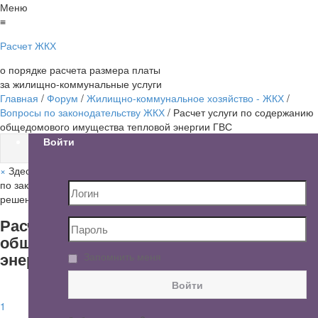
Меню
≡
Расчет ЖКХ
о порядке расчета размера платы
за жилищно-коммунальные услуги
Главная
/
Форум
/
Жилищно-коммунальное хозяйство - ЖКХ
/
Вопросы по законодательству ЖКХ
/
Расчет услуги по содержанию
общедомового имущества тепловой энергии ГВС
Войти
×
Здесь Вы можете задавать и обсуждать интересующие вопросы
по законодательству в области ЖКХ. Мы будем рады помочь Вам в
решении Вашей проблемы.
Расчет услуги по содержанию
общедомового имущества тепловой
энергии ГВС
Запомнить меня
Войти
1