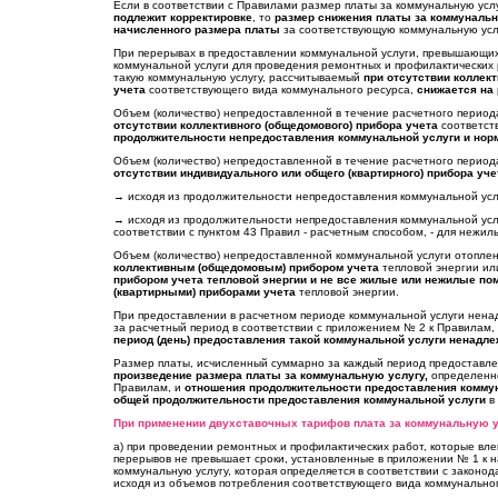
Если в соответствии с Правилами размер платы за коммунальную усл
подлежит корректировке
, то
размер снижения платы за коммунальн
начисленного размера платы
за соответствующую коммунальную услу
При перерывах в предоставлении коммунальной услуги, превышающих
коммунальной услуги для проведения ремонтных и профилактических
такую коммунальную услугу, рассчитываемый
при отсутствии коллект
учета
соответствующего вида коммунального ресурса,
снижается на
Объем (количество) непредоставленной в течение расчетного перио
отсутствии коллективного (общедомового) прибора учета
соответст
продолжительности непредоставления коммунальной услуги и нор
Объем (количество) непредоставленной в течение расчетного перио
отсутствии индивидуального или общего (квартирного) прибора уче
→ исходя из продолжительности непредоставления коммунальной усл
→ исходя из продолжительности непредоставления коммунальной усл
соответствии с пунктом 43 Правил - расчетным способом, - для нежи
Объем (количество) непредоставленной коммунальной услуги отоплени
коллективным (общедомовым) прибором учета
тепловой энергии ил
прибором учета тепловой энергии и не все жилые или нежилые п
(квартирными) приборами учета
тепловой энергии.
При предоставлении в расчетном периоде коммунальной услуги нена
за расчетный период в соответствии с приложением № 2 к Правилам,
период (день) предоставления такой коммунальной услуги ненадл
Размер платы, исчисленный суммарно за каждый период предоставле
произведение размера платы за коммунальную услугу,
определенно
Правилам, и
отношения продолжительности предоставления коммун
общей продолжительности предоставления коммунальной услуги
в 
При применении двухставочных тарифов плата за коммунальную у
а) при проведении ремонтных и профилактических работ, которые вл
перерывов не превышает сроки, установленные в приложении № 1 к 
коммунальную услугу, которая определяется в соответствии с закон
исходя из объемов потребления соответствующего вида коммунальног