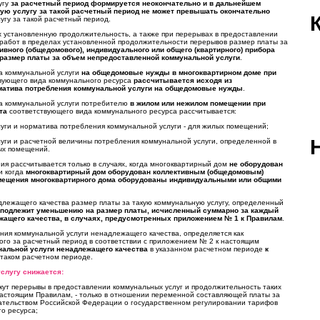
угу
за расчетный период формируется неокончательно и в дальнейшем
ую услугу за такой расчетный период не может превышать окончательно
гу за такой расчетный период.
 установленную продолжительность, а также при перерывах в предоставлении
 работ в пределах установленной продолжительности перерывов размер платы за
ивного (общедомового), индивидуального или общего (квартирного) прибора
 размер платы за объем непредоставленной коммунальной услуги
.
да коммунальной услуги
на общедомовые нужды в многоквартирном доме при
вующего вида коммунального ресурса
рассчитывается исходя из
матива потребления коммунальной услуги на общедомовые нужды
.
да коммунальной услуги потребителю
в жилом или нежилом помещении при
та
соответствующего вида коммунального ресурса рассчитывается:
уги и норматива потребления коммунальной услуги - для жилых помещений;
уги и расчетной величины потребления коммунальной услуги, определенной в
лых помещений.
я рассчитывается только в случаях, когда многоквартирный дом
не оборудован
и когда
многоквартирный дом оборудован коллективным (общедомовым)
омещения многоквартирного дома оборудованы индивидуальными или общими
длежащего качества размер платы за такую коммунальную услугу, определенный
подлежит уменьшению на размер платы, исчисленный суммарно за каждый
ежащего качества, в случаях, предусмотренных приложением № 1 к Правилам
.
ния коммунальной услуги ненадлежащего качества, определяется как
го за расчетный период в соответствии с приложением № 2 к настоящим
альной услуги ненадлежащего качества
в указанном расчетном периоде
к
таком расчетном периоде.
слугу снижается:
екут перерывы в предоставлении коммунальных услуг и продолжительность таких
настоящим Правилам, - только в отношении переменной составляющей платы за
одательством Российской Федерации о государственном регулировании тарифов
о ресурса;