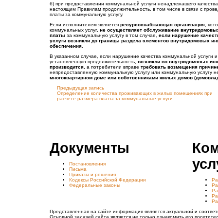
б) при предоставлении коммунальной услуги ненадлежащего качеств
настоящим Правилам продолжительность, в том числе в связи с пров
платы за коммунальную услугу.
Если исполнителем является
ресурсоснабжающая организация
, кот
коммунальных услуг,
не осуществляет обслуживание внутридомовы
платы
за коммунальную услугу в том случае,
если нарушение качест
услуги возникли до границы раздела элементов внутридомовых и
обеспечения
.
В указанном случае, если нарушение качества коммунальной услуги 
установленную продолжительность,
возникли во внутридомовых ин
производится
, а потребители вправе
требовать возмещения причин
непредоставленную коммунальную услугу или коммунальную услугу 
многоквартирном доме или собственниками жилых домов (домовла
Предыдущая запись
Определение количества проживающих в жилых помещениях при
расчете размера платы за коммунальные услуги
Документы
Ко
усл
Постановления
Письма
Приказы и решения
Кодексы Российской Федерации
Ра
Федеральные законы
Ра
Ра
Ра
Ра
Представленная на сайте информация является актуальной и соответ
Основной задачей сайта является не только ознакомить его посетите