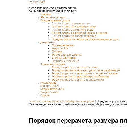
Расчет ЖКХ
о порядке расчета размера платы
за жилищно-коммунальные услуги
Главная
Жилищные услуги
Коммунальные услуги
Расчет платы за отопление
Расчет платы за холодную воду
Расчет платы за горячую воду
Расчет платы за электрическую энергию
Расчет платы за газоснабжение
Порядок расчета платы за коммунальные услуги
Документы
Постановления
Кодексы РФ
Письма
Федеральные законы
СНиПы, СанПиНы
Приказы и решения
Формулы расчета
Формулы расчета для отопления
Формулы расчета для холодного водоснабжения
Формулы расчета для горячего водоснабжения
Формулы расчета для электроснабжения
Формулы расчета для газоснабжения
Публикации
Новости ЖКХ
Калькулятор ЖКХ
Вопрос-ответ
Форум
Главная
/
Порядок расчета коммунальных услуг
/
Порядок перерачета 
Статья актуальна на дату публикации на сайте. Информация обновлен
Порядок перерачета размера п