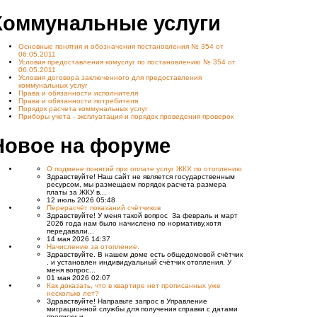
Коммунальные услуги
Основные понятия и обозначения постановления № 354 от
06.05.2011
Условия предоставления комуслуг по постановлению № 354 от
06.05.2011
Условия договора заключенного для предоставления
коммунальных услуг
Права и обязанности исполнителя
Права и обязанности потребителя
Порядок расчета коммунальных услуг
Приборы учета - эксплуатация и порядок проведения проверок
Новое на форуме
О подмене понятий при оплате услуг ЖКХ по отоплению
Здравствуйте! Наш сайт не является государственным
ресурсом, мы размещаем порядок расчета размера
платы за ЖКУ в...
12 июль 2026 05:48
Перерасчёт показаний счётчиков
Здравствуйте! У меня такой вопрос За февраль и март
2026 года нам было начислено по нормативу,хотя
передавали...
14 мая 2026 14:37
Начисление за отопление.
Здравствуйте. В нашем доме есть общедомовой счётчик
. и установлен индивидуальный счётчик отопления. У
меня вопрос...
01 мая 2026 02:07
Как доказать, что в квартире нет прописанных уже
несколько лет?
Здравствуйте! Направьте запрос в Управление
миграционной службы для получения справки с датами
прописки и...