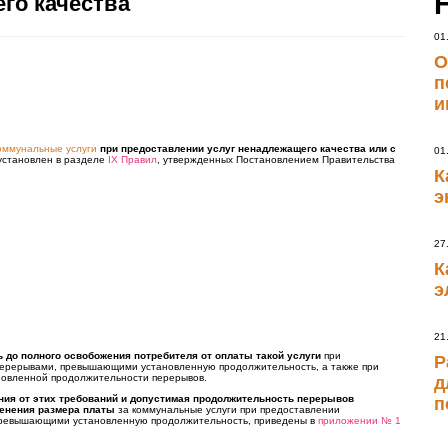
го качества
01
О
п
и
оммунальные услуги
при предоставлении услуг ненадлежащего качества или с
01
становлен в разделе
IX Правил
, утвержденных Постановлением Правительства
К
э
27
К
э
21
 до полного освобожения потребителя от оплаты такой услуги
при
Р
 перерывами, превышающими установленную продолжительность, а также при
новленной продолжительности перерывов.
д
ния от этих требований и допустимая продолжительность перерывов
п
менения размера платы
за коммунальные услуги при предоставлении
 превышающими установленную продолжительность, приведены в
приложении № 1