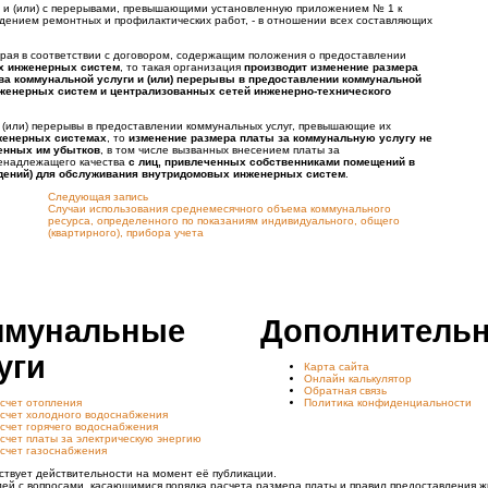
а и (или) с перерывами, превышающими установленную приложением № 1 к
едением ремонтных и профилактических работ, - в отношении всех составляющих
орая в соответствии с договором, содержащим положения о предоставлении
х инженерных систем
, то такая организация
производит изменение размера
ва коммунальной услуги и (или) перерывы в предоставлении коммунальной
нженерных систем и централизованных сетей инженерно-технического
и (или) перерывы в предоставлении коммунальных услуг, превышающие их
женерных системах
, то
изменение размера платы за коммунальную услугу не
енных им убытков
, в том числе вызванных внесением платы за
ненадлежащего качества
с лиц, привлеченных собственниками помещений в
дений) для обслуживания внутридомовых инженерных систем
.
Следующая запись
Случаи использования среднемесячного объема коммунального
ресурса, определенного по показаниям индивидуального, общего
(квартирного), прибора учета
ммунальные
Дополнитель
уги
Карта сайта
Онлайн калькулятор
Обратная связь
счет отопления
Политика конфиденциальности
счет холодного водоснабжения
счет горячего водоснабжения
счет платы за электрическую энергию
счет газоснабжения
ствует действительности на момент её публикации.
лей с вопросами, касающимися порядка расчета размера платы и правил предоставления ж