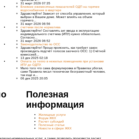
31 март 2026 07:35
Влияние ежемесячных показателей ОДП на горячее
водоснабжение в квартире
Здравствуйте! Зависит от способа управления, который
выбран в Вашем доме. Может влиять на объем
горячего...
31 март 2026 06:56
счетчики после норматива
Здравствуйте! Составлять акт ввода в эксплуатацию
индивидуального счетчика (ИПУ) нужно обязательно.
Согласно...
31 март 2026 06:52
Законодательство по ОСС
Здравствуйте! Прошу прояснить, как требует закон
производить подсчёт голосов заочного ОСС: 1) Счётной
комиссией...
13 дек 2025 02:18
Оплата за тепло в нежилых помещениях при установке
ИПУ до ОДПУ.
Мало того что сама формулировка в Правилах убогая,
сами Правила писал технически безграмотный человек,
так еще и...
06 дек 2025 20:05
но
Полезная
информация
Жилищные услуги
Форум ЖКХ
Расчет субсидий
Полезные статьи
Новости в сфере ЖКХ
илищно-коммунальных услуг, а также позволить произвести расчет