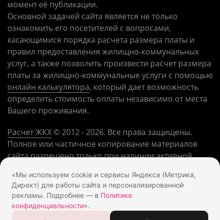
момент её публикации.
Основной задачей сайта является не только
ознакомить его посетителей с вопросами,
касающимися порядка расчета размера платы и
правил предоставления жилищно-коммунальных
услуг, а также позволить произвести расчет размера
платы за жилищно-коммунальные услуги с помощью
онлайн калькулятора
, который дает возможность
определить стоимость оплаты независимо от места
Вашего проживания.
Расчет ЖКХ
©
2012
- 2026. Все права защищены.
Полное или частичное копирование материалов
сайта разрешено только при наличии активной
ссылки на наш сайт. Предложения по вопросам
«Мы используем cookie и сервисы Яндекса (Метрика,
сотрудничества принимаются через
форму
Директ) для работы сайта и персонализированной
обратной связи
.
рекламы. Подробнее — в
Политике
конфиденциальности
».
Настройки Cookie