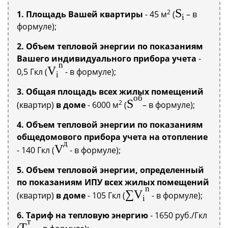
S
2
1. Площадь Вашей квартиры
- 45 м
(
– в
i
формуле);
2. Объем тепловой энергии по показаниям
Вашего индивидуального прибора учета
-
n
V
0,5 Гкл (
- в формуле);
i
3. Общая площадь всех жилых помещений
об
S
2
(квартир)
в доме
- 6000 м
(
–
в формуле
);
4. Объем тепловой энергии по показаниям
общедомового прибора учета на отопление
д
V
- 140 Гкл (
- в формуле);
5. Объем тепловой энергии, определенный
по показаниям ИПУ всех жилых помещений
n
∑V
(квартир)
в доме
- 105 Гкл (
- в формуле);
i
6. Тариф на тепловую энергию
- 1650 руб./Гкл
т
Т